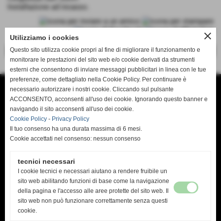
Installazione ad incasso.
close
Utilizziamo i cookies
Questo sito utilizza cookie propri al fine di migliorare il funzionamento e
<< precedente
successivo >>
monitorare le prestazioni del sito web e/o cookie derivati da strumenti
esterni che consentono di inviare messaggi pubblicitari in linea con le tue
preferenze, come dettagliato nella Cookie Policy. Per continuare è
necessario autorizzare i nostri cookie. Cliccando sul pulsante
ACCONSENTO, acconsenti all'uso dei cookie. Ignorando questo banner e
navigando il sito acconsenti all'uso dei cookie.
DTM ELETTRONICA
Cookie Policy
-
Privacy Policy
Il tuo consenso ha una durata massima di 6 mesi.
V. A. Modigliani 6/C
Cookie accettati nel consenso: nessun consenso
56010 Vicopisano Pisa
P.I 01807740509
tecnici necessari
info@dtmelettronica.it
I cookie tecnici e necessari aiutano a rendere fruibile un
tel. 050 798347
WhatsApp 3384254736
sito web abilitando funzioni di base come la navigazione
della pagina e l'accesso alle aree protette del sito web. Il
sito web non può funzionare correttamente senza questi
cookie.