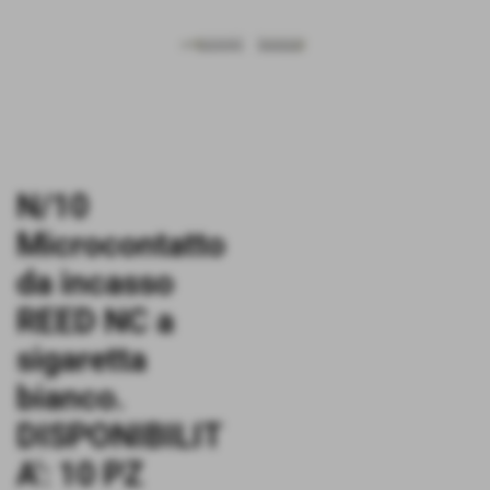
N/10
Microcontatto
da incasso
REED NC a
sigaretta
bianco.
DISPONIBILIT
A': 10 PZ